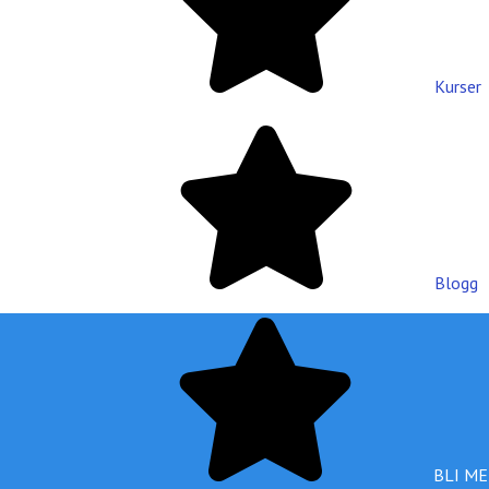
Kurser
Blogg
BLI M