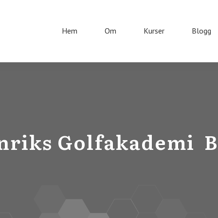
Hem
Om
Kurser
Blogg
nriks Golfakademi
B