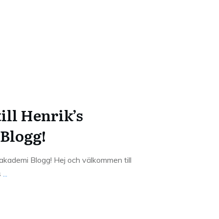
ll Henrik’s
Blogg!
fakademi Blogg! Hej och välkommen till
s
...