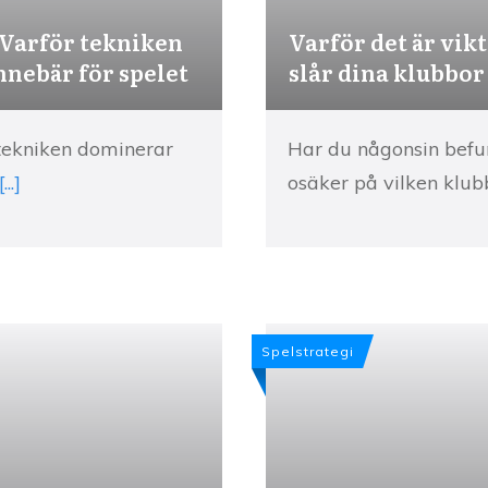
 Varför tekniken
Varför det är vikt
nnebär för spelet
slår dina klubbor
 tekniken dominerar
Har du någonsin befun
[...]
osäker på vilken klu
Spelstrategi